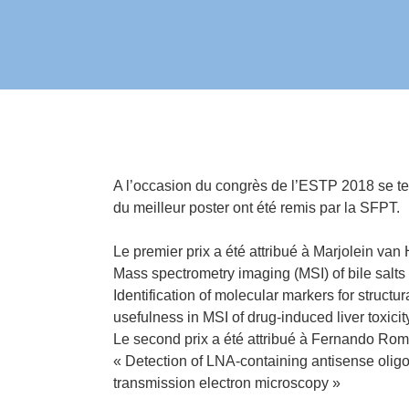
A l’occasion du congrès de l’ESTP 2018 se t
du meilleur poster ont été remis par la SFPT.
Le premier prix a été attribué à Marjolein van 
Mass spectrometry imaging (MSI) of bile salts 
Identification of molecular markers for structu
usefulness in MSI of drug-induced liver toxicit
Le second prix a été attribué à Fernando Rome
« Detection of LNA-containing antisense oligo
transmission electron microscopy »