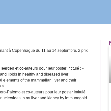
enant à Copenhague du 11 au 14 septembre, 2 prix
Heerden et co-auteurs pour leur poster intitulé : «
and lipids in healthy and diseased liver :
ral elements of the mammalian liver and their
y »
ro-Palomo et co-auteurs pour leur poster intitulé :
nucleotides in rat liver and kidney by immunogold