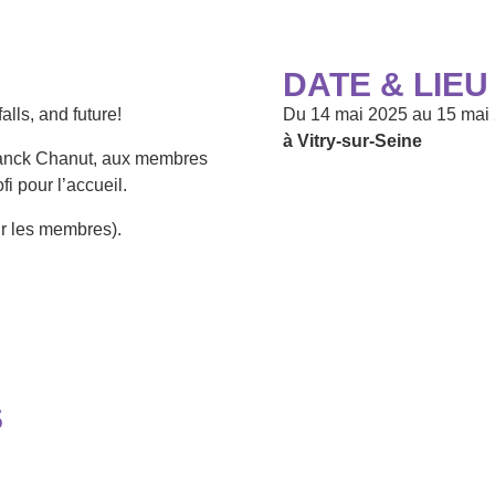
DATE & LIEU
lls, and future!
Du
14 mai 2025
au
15 mai
à Vitry-sur-Seine
anck Chanut, aux membres
i pour l’accueil.
ur les membres).
S